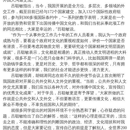
外国人沟通交流。
吕聪敏指出，当今，我国开展的是全方位、多层次、多领域的外
交工作，截至目前已经与172个国家建交，加入132个国际性政府组
织，参与到300多项国际条约中，“一系列的数字表明，大家是在一个
开放的形势和背景下出国传播中国文化的，和我们当初从事此项工作
的同志相比，大家是幸运的，”吕聪敏说。
“作为一个从事外交工作几十年的工作人员看来，我认为一个政府
成熟与否，要看这个政府对文化的重视程度如何，评价一个国家是否
有潜质，不但要考虑其物质文明，更要研究这个国家精神文明层面的
成就”，吕聪敏表示，文化都是相通的，真正推动人类文明进程的大科
学家，很多不是一门心思只会做本门科学的人，比如我国两弹一星的
功勋钱学森先生，更是对历史、文学、哲学都有很深的研究，只有拥
有更多这样的科学家，我们的社会才能进步更快，潜力更大。
吕聪敏强调，胡锦涛同志在前不久的驻外使节会议上首次阐明了
我国政府对开展公共外交和人文外交的重视。“当前，公共外交和人文
外交尤其重要，我们应当以各种方式，对外传播中国文化，宣传我们
的优秀文化成果”，对于学员，吕聪敏更是寄予厚望，“大家所做的工
作就是公共外交和人文外交，不但要教语言，更要传播文化，相信大
家会不辱使命，不辜负祖国和人民的期待”。
就很多同学提出的对国外环境不十分熟悉和了解，心存疑虑的问
题，吕聪敏给出了自己的解答，他说：“这样的心理是很正常的，没出
去之前，不能准确和理性的判断国外的政治、经济、文化现状和对我
国的态度，但是大家要记住，宣传自己的前提是了解别人。全世界200