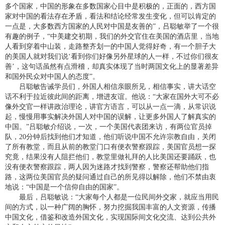
多个国家，中国的形象在多数国家心目中是积极的，正面的，西方国
家对中国的看法存在矛盾，看法和结论经常发生变化，但可以肯定的
一点是，大多数西方国家的人民对中国是友善的”，吕聪敏举了一个很
有趣的例子，“中美建交初期，我们的外交官住在美国的酒店里，当地
人看到穿着中山装，走路整齐划一的中国人觉得好奇，有一个胆子大
的美国人就对我们说‘看到你们好像另外星球的人一样，不过你们很友
善’，这句话虽然有点滑稽，却真实体现了当时两国文化上的显著差异
和国外民众对中国人的态度”。
吕聪敏告诫学员们，外国人相信亲眼所见，相信事实，讲大话空
话不利于拉近彼此间的距离，增进友谊。他说：“大家在国外大可不必
像外交官一样讲政治理论，讲官方语言，可以从一点一滴，从常识说
起，慢慢用事实解决外国人对中国的误解，让更多外国人了解真实的
中国。”吕聪敏介绍说，一次，一个美国代表团来访，有两位官员掉
队，20分钟后找到他们才知道，他们听说中国不允许宗教自由，关闭
了所有教堂，而且从前的教堂门口有便衣警察跟踪，美国官员想一探
究竟，结果没有人阻拦他们，教堂里做礼拜的人比美国还要踊跃，也
没有便衣警察跟踪，两人因为迷路才找到警察，警察还帮助他们指
路，这两位美国官员的疑问通过自己的所见得以解除，他们不禁由衷
地说：“中国是一个信仰自由的国家”。
最后，吕聪敏说：“大家每个人都是一位民间外交家，就应当用民
间的方式，以一种广阔的胸怀，努力挖掘我国丰富的人文资源，传播
中国文化，借鉴和改造外国文化，实现国际间文化交流、达到公共外