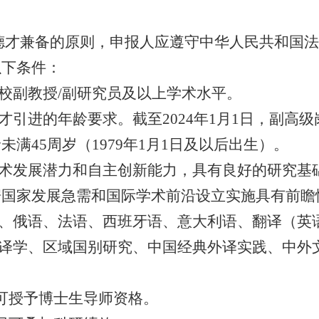
德才兼备的原则，申报人应遵守中华人民共和国
以下条件：
校副教授
/
副研究员及以上学术水平。
才引进的年龄要求。截至
2024
年
1
月
1
日，副高级
龄未满
45
周岁（
1979
年
1
月
1
日及以后出生）。
术发展潜力和自主创新能力，具有良好的研究基
据国家发展急需和国际学术前沿设立实施具有前瞻
、俄语、法语、西班牙语、意大利语、翻译（英
译学、区域国别研究、中国经典外译实践、中外
可授予博士生导师资格。