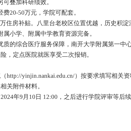
另可叠加科研绩效。
经费
20-50
万元，学院可配套。
万住房补贴。八里台老校区位置优越，历史积淀
附属小学、附属中学教育资源完备。
优质的综合医疗服务保障，南开大学附属第一中
保险，定点医院就医享受二次报销。
统（
http://yinjin.nankai.edu.cn/
）按要求填写相关资
供相关附件材料。
间
2024
年
9
月
10
日
12:00
，之后进行学院评审等后