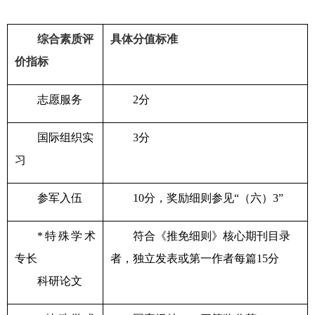
综合素质评
具体分值标准
价指标
志愿服务
2
分
国际组织实
3
分
习
参军入伍
10
分，奖励细则参见“（六）
3”
*
特殊学术
符合《推免细则》核心期刊目录
专长
者，独立发表或第一作者每篇
15
分
科研论文