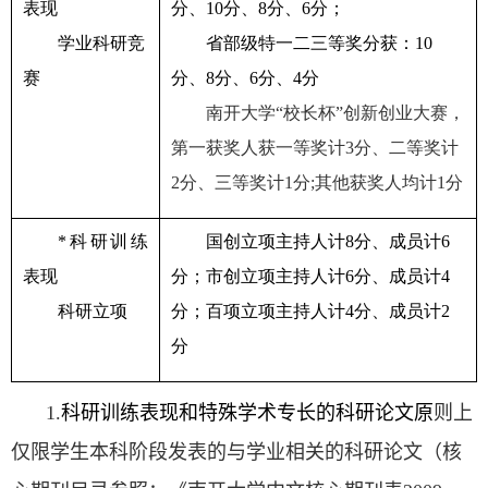
表现
分、
10
分、
8
分、
6
分；
学业科研竞
省部级特一二三等奖分获：
10
赛
分、
8
分、
6
分、
4
分
南开大学“校长杯”创新创业大赛，
第一获奖人获一等奖计
3
分、二等奖计
2
分、三等奖计
1
分
;
其他获奖人均计
1
分
*
科研训练
国创立项主持人计
8
分、成员计
6
表现
分；市创立项主持人计
6
分、成员计
4
科研立项
分；百项立项主持人计
4
分、成员计
2
分
1.
科研训练表现和
特殊学术专长的科研论文
原
则上
仅限学生本科阶段发表的与学业相关的科研论文（核