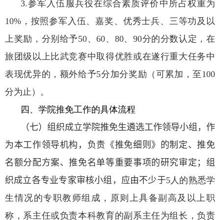
3.
参军入伍服兵役在综合素质评价中所占权重为
10%
，按照参军入伍、嘉奖、优秀士兵、三等功及以
上奖励，分别给予
50
、
60
、
80
、
90
分的分数认定，在
旅团级以上比武竞赛中取得优胜或在遂行重大任务中
表现优异的，额外给予
5
分加分奖励（可累加，至
100
分为止）。
四、学院推免工作的具体流程
（七）组织成立学院推免生遴选工作领导小组，作
为本工作领导机构，负责《推免细则》的制定、推免
名额分配方案、推免名单等重要事项的研究审定；组
织成立
各专业专家审核小组，应由不少于
5
人的熟悉学
生情况的专职教师组成，原则上具备副高及以上职
称，系主任或负责本科教育的副系主任为组长，负责