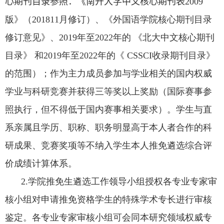
心期刊目录参照：《南开大学中文核心期刊表
2009
版》（
201811
月修订）、《外国语学院核心期刊目录
修订意见》、
2019
年至
2022
年的 《北大中文核心期刊
目录》 和
2019
年至
2022
年的《
CSSCI
收录期刊目录》
的范围）；作为主力成员参加与学业相关的国内权威
学业与科研竞赛并获得三等奖以上奖励（国际赛事参
照执行，但不得低于国内赛事相关要求）。学生与直
系亲属且学历、职称、职务明显高于本人者合作的科
研成果、竞赛奖项等不纳入学生本人推免遴选综合评
价成绩计算体系。
2.
学院推免生遴选工作领导小组授权各专业专家审
核小组对申请推免资格学生的特殊学术专长进行审核
鉴定。各专业专家审核小组可会同本研究领域权威专