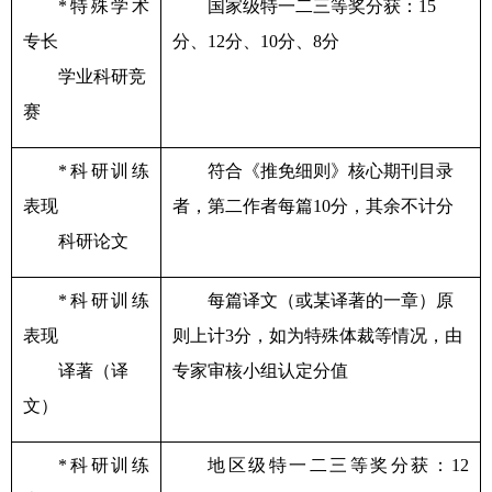
*
特殊学术
国家级特一二三等奖分获：
15
专长
分、
12
分、
10
分、
8
分
学业科研竞
赛
*
科研训练
符合《推免细则》核心期刊目录
表现
者，第二作者每篇
10
分，其余不计分
科研论文
*
科研训练
每篇译文（或某译著的一章）原
表现
则上计
3
分，如为特殊体裁等情况，由
译著（译
专家审核小组认定分值
文）
*
科研训练
地区级特一二三等奖分获：
12