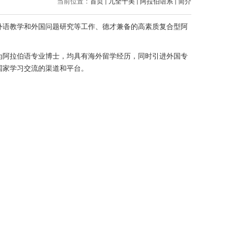
当前位置：
首页
九全十美
阿拉伯语系
简介
外语教学和外国问题研究等工作、德才兼备的高素质复合型阿
为阿拉伯语专业博士，均具有海外留学经历，同时引进外国专
国家学习交流的渠道和平台。