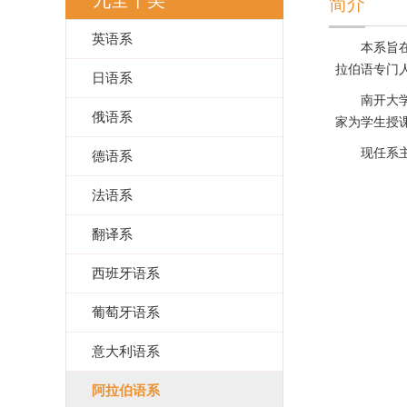
九全十美
简介
英语系
本系旨
拉伯语专门
日语系
南开大
俄语系
家为学生授
现任系
德语系
法语系
翻译系
西班牙语系
葡萄牙语系
意大利语系
阿拉伯语系