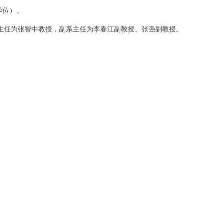
学位）。
主任为张智中教授，副系主任为李春江副教授、张强副教授。