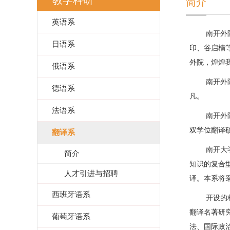
教学科研
简介
英语系
南开外
日语系
印、谷启楠
外院，煌煌
俄语系
南开外
德语系
凡。
法语系
南开外
双学位翻译
翻译系
南开大
简介
知识的复合
人才引进与招聘
译。本系将
西班牙语系
开设的
翻译名著研
葡萄牙语系
法、国际政