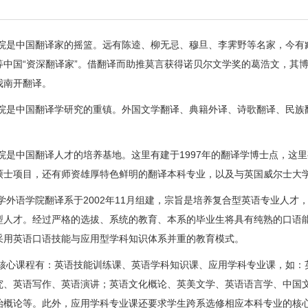
院是中国翻译家的摇篮。远有陈逵、柳无忌、穆旦、李霁野等名家，今有
等中国“资深翻译家”。借翻译而助推莫言获得诺贝尔文学奖的葛浩文，其
我南开翻译。
院是中国翻译学研究的重镇。外国文学翻译、典籍外译、诗歌翻译、民族
院是中国翻译人才的培养基地。这里有建于
1997
年的翻译学博士点，这里
硕士项目，还有师资雄厚特色鲜明的翻译本科专业，以及与英国威尔士大
学外语学院翻译系于
2002
年
11
月组建，宗旨是培养复合型英语专业人才
型人才。经过严格的选拔、系统的教育、本系的毕业生将具有纯熟的口语
采用英语口语技能与应用型学科知识体系并重的教育模式。
核心课程有：英语技能训练课、英语学科知识课、应用学科专业课，如：
究、英语写作、英语演讲；英语文化概论、英美文学、英语语言学、中国
治概论等。此外，应用学科专业课还要求学生跨系选修相应本科专业的核