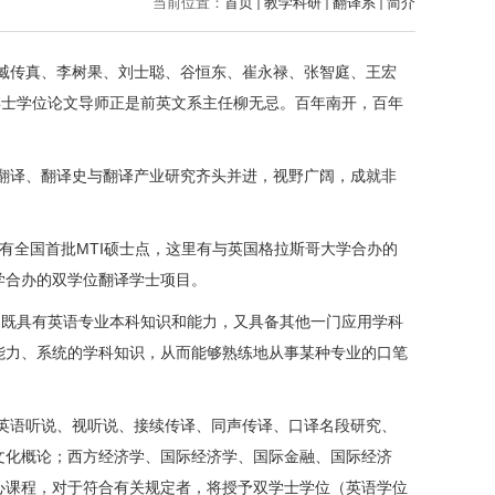
当前位置：
首页
教学科研
翻译系
简介
臧传真、李树果、刘士聪、谷恒东、崔永禄、张智庭、王宏
博士学位论文导师正是前英文系主任柳无忌。百年南开，百年
翻译、翻译史与翻译产业研究齐头并进，视野广阔，成就非
有全国首批
MTI
硕士点，这里有与英国格拉斯哥大学合办的
学合办的双学位翻译学士项目。
，既具有英语专业本科知识和能力，又具备其他一门应用学科
能力、系统的学科知识，从而能够熟练地从事某种专业的口笔
英语听说、视听说、接续传译、同声传译、口译名段研究、
文化概论；西方经济学、国际经济学、国际金融、国际经济
心课程，对于符合有关规定者，将授予双学士学位（英语学位