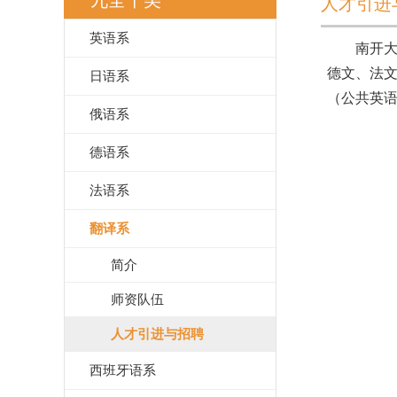
九全十美
人才引进
英语系
南开
德文、法
日语系
（公共英
俄语系
德语系
法语系
翻译系
简介
师资队伍
人才引进与招聘
西班牙语系