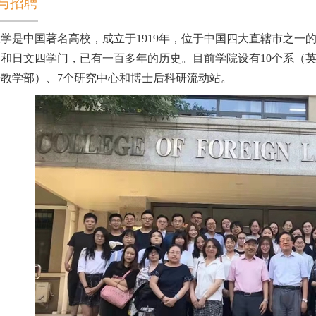
与招聘
大学是中国著名高校，成立于
1919
年，位于中国四大直辖市之一
文和日文四学门，已有一百多年的历史。目前学院设有
10
个系（
语教学部）、
7
个研究中心和博士后科研流动站。