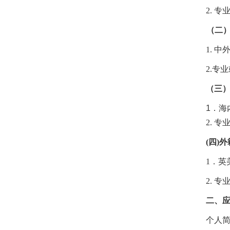
2.
专
（二
1.
中
2.
专业
（三
1
．
海
2.
专
(
四
)
外
1
．
英
2.
专
二、
个人