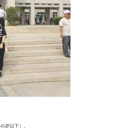
（
45
岁以下）。