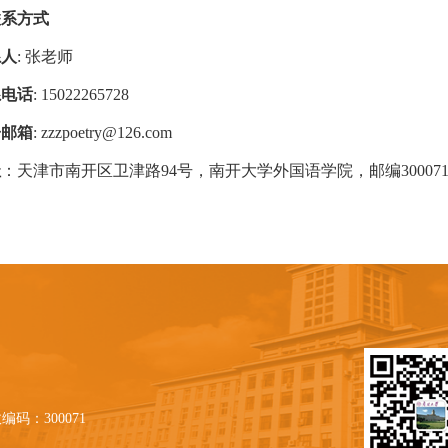
联系方式
系人
:
张
老师
系电话
: 15022265728
子邮箱
: zzzpoetry@126.com
址
：天津市南开区卫津路
94
号，南开大学外国语学院，邮编
30007
编码：300071